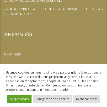
CURSO AVANZADO DE COMPLIANCE – CEU
JORNADA FORMATIVA – “DELITOS A ABORDAR EN EL SECTOR
AGROALIMENTARIO “
INFORMACIÓN
Aviso Legal
Política de Protección de Datos
Usamos cookies en nuestro sitio web para brindarle la experiencia
Política de Cookies
más relevante al recordar sus preferencias y repetir las visitas. Al
hacer clic en "Aceptar todo", acepta el uso de TODAS las cookies.
Sin embargo, puede visitar "Configuración de cookies" para
proporcionar un consentimiento controlado.
Aceptar todas
Configuración de cookies
Rechazar todas
Copyright © 2017 Diseño Realizado por
Mengisoft