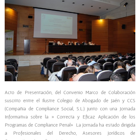
Acto de Presentación, del Convenio Marco de Colaboración
suscrito entre el Ilustre Colegio de Abogado de Jaén y CCS
(Compañia de Compliance Social, S.L.) junto con una Jornada
Informativa sobre la » Correcta y Eficaz Aplicación de los
Programas de Compliance Penal» La Jornada ha estado dirigida
a Profesionales del Derecho, Asesores Jorídicos de