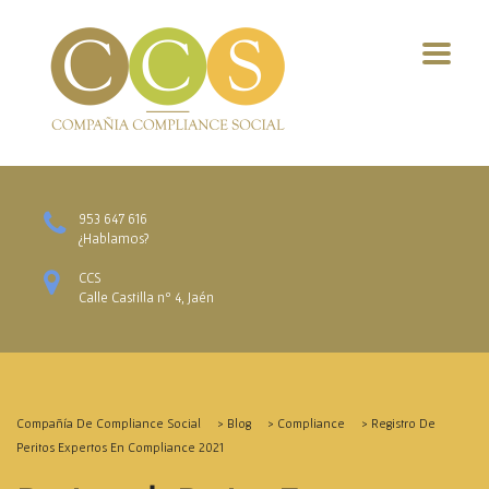
953 647 616
¿Hablamos?
CCS
Calle Castilla nº 4, Jaén
Compañía De Compliance Social
>
Blog
>
Compliance
>
Registro De
Peritos Expertos En Compliance 2021